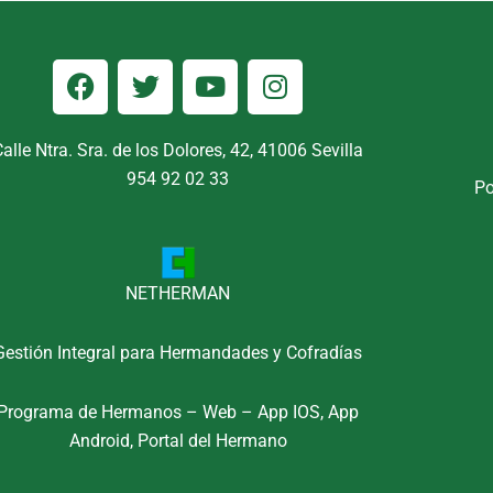
F
T
Y
I
a
w
o
n
c
i
u
s
e
t
t
t
Calle Ntra. Sra. de los Dolores, 42, 41006 Sevilla
b
t
u
a
954 92 02 33
Po
o
e
b
g
o
r
e
r
k
a
m
NETHERMAN
Gestión Integral para Hermandades y Cofradías
Programa de Hermanos – Web – App IOS, App
Android, Portal del Hermano