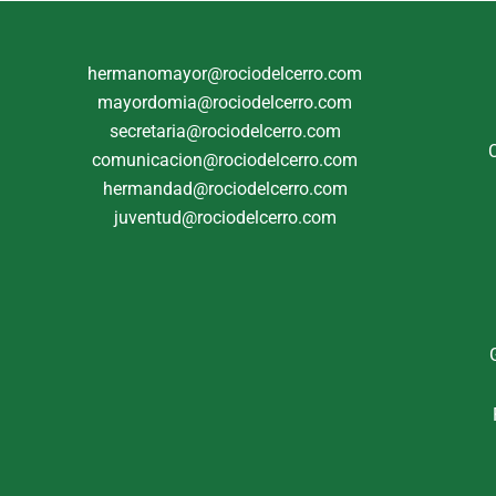
hermanomayor@rociodelcerro.com
mayordomia@rociodelcerro.com
secretaria@rociodelcerro.com
comunicacion@rociodelcerro.com
hermandad@rociodelcerro.com
juventud@rociodelcerro.com