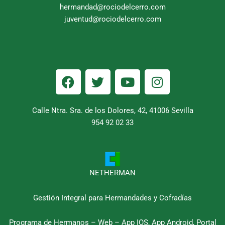
hermandad@rociodelcerro.com
juventud@rociodelcerro.com
F
T
Y
I
a
w
o
n
c
i
u
s
e
t
t
t
Calle Ntra. Sra. de los Dolores, 42, 41006 Sevilla
b
954 92 02 33
t
u
a
o
e
b
g
o
r
e
r
k
a
m
NETHERMAN
Gestión Integral para Hermandades y Cofradías
Programa de Hermanos – Web – App IOS, App Android, Portal