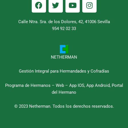
F
T
Y
I
a
w
o
n
c
i
u
s
e
t
t
t
Calle Ntra. Sra. de los Dolores, 42, 41006 Sevilla
b
954 92 02 33
t
u
a
o
e
b
g
o
r
e
r
k
a
m
NETHERMAN
Gestión Integral para Hermandades y Cofradías
Programa de Hermanos – Web – App IOS, App Android, Portal
del Hermano
© 2023 Netherman. Todos los derechos reservados.