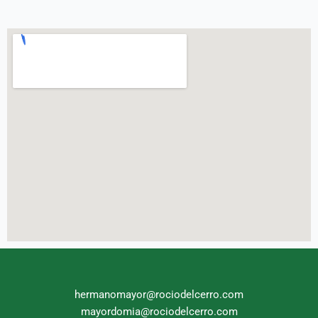
hermanomayor@rociodelcerro.com
mayordomia@rociodelcerro.com