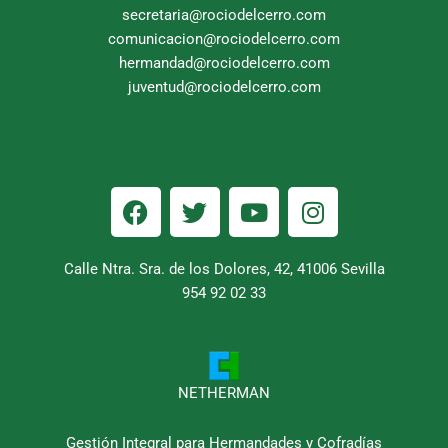
secretaria@rociodelcerro.com
comunicacion@rociodelcerro.com
hermandad@rociodelcerro.com
juventud@rociodelcerro.com
F
T
Y
I
a
w
o
n
c
i
u
s
e
t
t
t
Calle Ntra. Sra. de los Dolores, 42, 41006 Sevilla
b
954 92 02 33
t
u
a
o
e
b
g
o
r
e
r
k
a
m
NETHERMAN
Gestión Integral para Hermandades y Cofradías