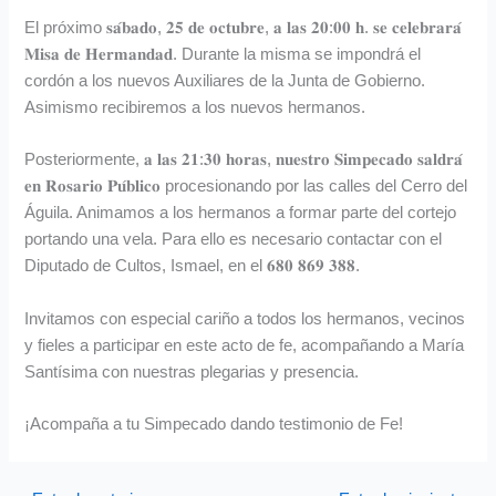
El próximo
𝐬𝐚́𝐛𝐚𝐝𝐨, 𝟐𝟓 𝐝𝐞 𝐨𝐜𝐭𝐮𝐛𝐫𝐞, 𝐚 𝐥𝐚𝐬 𝟐𝟎:𝟎𝟎 𝐡. 𝐬𝐞 𝐜𝐞𝐥𝐞𝐛𝐫𝐚𝐫𝐚́
𝐌𝐢𝐬𝐚 𝐝𝐞 𝐇𝐞𝐫𝐦𝐚𝐧𝐝𝐚𝐝. Durante la misma se impondrá el
cordón a los nuevos Auxiliares de la Junta de Gobierno.
Asimismo recibiremos a los nuevos hermanos.
Posteriormente, 𝐚 𝐥𝐚𝐬 𝟐𝟏:𝟑𝟎 𝐡𝐨𝐫𝐚𝐬, 𝐧𝐮𝐞𝐬𝐭𝐫𝐨 𝐒𝐢𝐦𝐩𝐞𝐜𝐚𝐝𝐨 𝐬𝐚𝐥𝐝𝐫𝐚́
𝐞𝐧 𝐑𝐨𝐬𝐚𝐫𝐢𝐨 𝐏𝐮́𝐛𝐥𝐢𝐜𝐨 procesionando por las calles del Cerro del
Águila. Animamos a los hermanos a formar parte del cortejo
portando una vela. Para ello es necesario contactar con el
Diputado de Cultos, Ismael, en el 𝟔𝟖𝟎 𝟖𝟔𝟗 𝟑𝟖𝟖.
Invitamos con especial cariño a todos los hermanos, vecinos
y fieles a participar en este acto de fe, acompañando a María
Santísima con nuestras plegarias y presencia.
¡Acompaña a tu Simpecado dando testimonio de Fe!