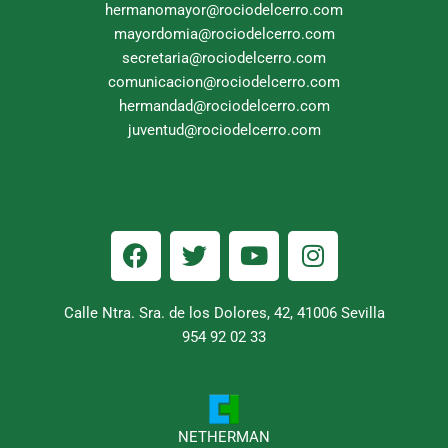
hermanomayor@rociodelcerro.com
mayordomia@rociodelcerro.com
secretaria@rociodelcerro.com
comunicacion@rociodelcerro.com
hermandad@rociodelcerro.com
juventud@rociodelcerro.com
F
T
Y
I
a
w
o
n
c
i
u
s
e
t
t
t
Calle Ntra. Sra. de los Dolores, 42, 41006 Sevilla
b
954 92 02 33
t
u
a
o
e
b
g
o
r
e
r
k
a
m
NETHERMAN