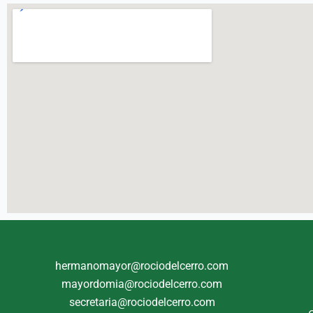
hermanomayor@rociodelcerro.com
mayordomia@rociodelcerro.com
secretaria@rociodelcerro.com