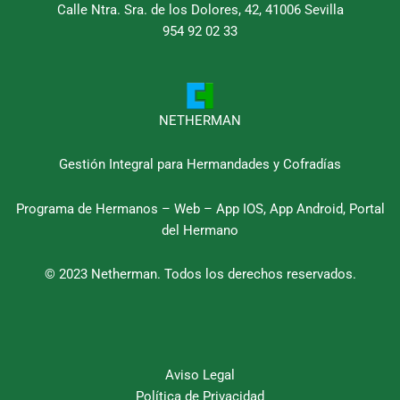
e
t
t
t
Calle Ntra. Sra. de los Dolores, 42, 41006 Sevilla
b
954 92 02 33
t
u
a
o
e
b
g
o
r
e
r
k
a
m
NETHERMAN
Gestión Integral para Hermandades y Cofradías
Programa de Hermanos – Web – App IOS, App Android, Portal
del Hermano
© 2023 Netherman. Todos los derechos reservados.
Aviso Legal
Política de Privacidad