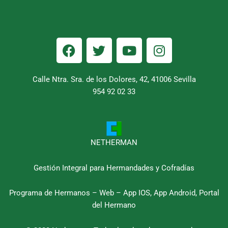
F
T
Y
I
a
w
o
n
c
i
u
s
e
t
t
t
Calle Ntra. Sra. de los Dolores, 42, 41006 Sevilla
b
954 92 02 33
t
u
a
o
e
b
g
o
r
e
r
k
a
m
NETHERMAN
Gestión Integral para Hermandades y Cofradías
Programa de Hermanos – Web – App IOS, App Android, Portal
del Hermano