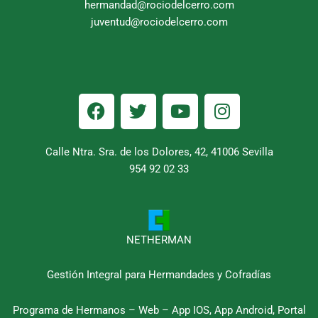
hermandad@rociodelcerro.com
juventud@rociodelcerro.com
F
T
Y
I
a
w
o
n
c
i
u
s
e
t
t
t
Calle Ntra. Sra. de los Dolores, 42, 41006 Sevilla
b
954 92 02 33
t
u
a
o
e
b
g
o
r
e
r
k
a
m
NETHERMAN
Gestión Integral para Hermandades y Cofradías
Programa de Hermanos – Web – App IOS, App Android, Portal