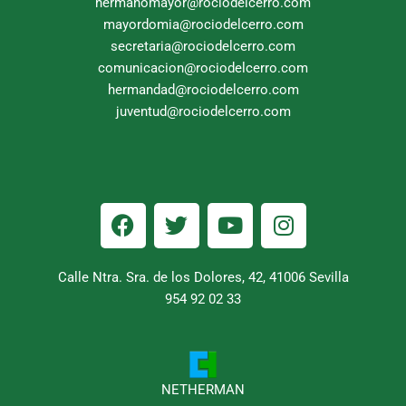
hermanomayor@rociodelcerro.com
mayordomia@rociodelcerro.com
secretaria@rociodelcerro.com
comunicacion@rociodelcerro.com
hermandad@rociodelcerro.com
juventud@rociodelcerro.com
F
T
Y
I
a
w
o
n
c
i
u
s
e
t
t
t
Calle Ntra. Sra. de los Dolores, 42, 41006 Sevilla
b
954 92 02 33
t
u
a
o
e
b
g
o
r
e
r
k
a
m
NETHERMAN