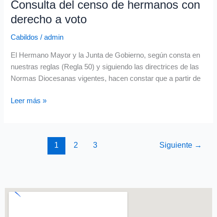
Consulta del censo de hermanos con
Consulta
del
derecho a voto
censo
Cabildos
/
admin
de
hermanos
El Hermano Mayor y la Junta de Gobierno, según consta en
con
nuestras reglas (Regla 50) y siguiendo las directrices de las
derecho
Normas Diocesanas vigentes, hacen constar que a partir de
a
voto
Leer más »
1
2
3
Siguiente
→