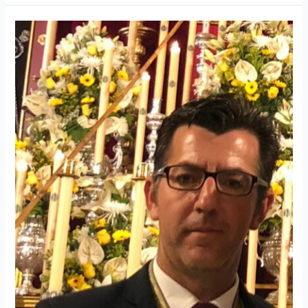
N.H.D.
Jesús
Canela
es
elegido
Hermano
Mayor