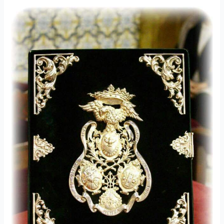
Cabildo
General
Ordinario
de
Cuentas