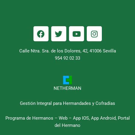
F
T
Y
I
a
w
o
n
c
i
u
s
e
t
t
t
Calle Ntra. Sra. de los Dolores, 42, 41006 Sevilla
b
954 92 02 33
t
u
a
o
e
b
g
o
r
e
r
k
a
m
NETHERMAN
Gestión Integral para Hermandades y Cofradías
Programa de Hermanos – Web – App IOS, App Android, Portal
del Hermano