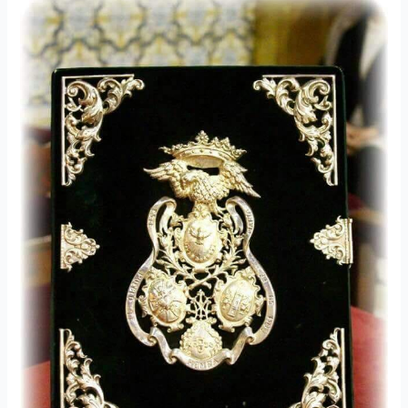
del
Cabildo
General
Ordinario
de
Cuentas