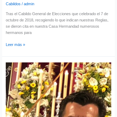
Cabildos
/
admin
Tras el Cabildo General de Elecciones que celebrado el 7 de
octubre de 2018, recogiendo lo que indican nuestras Reglas,
se dieron cita en nuestra Casa Hermandad numerosos
hermanos para
Leer más »
NHD.
Jesús
Canela
Suero,
candidato
a
la
reelección
para